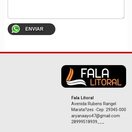
Fala Litoral
Avenida Rubens Rangel
Marata?zes -Cep: 29345-000
aryanaayo47@gmail.com
28999518939___