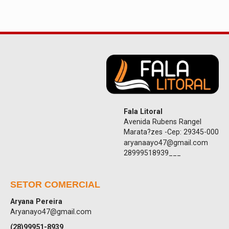
Fala Litoral
Avenida Rubens Rangel
Marata?zes -Cep: 29345-000
aryanaayo47@gmail.com
28999518939___
SETOR COMERCIAL
Aryana Pereira
Aryanayo47@gmail.com
(28)99951-8939