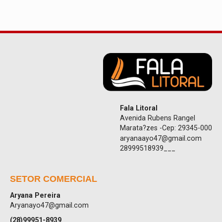
Fala Litoral
Avenida Rubens Rangel
Marata?zes -Cep: 29345-000
aryanaayo47@gmail.com
28999518939___
SETOR COMERCIAL
Aryana Pereira
Aryanayo47@gmail.com
(28)99951-8939