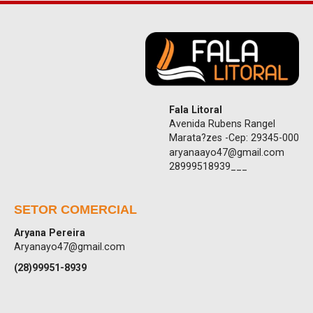
Fala Litoral
Avenida Rubens Rangel
Marata?zes -Cep: 29345-000
aryanaayo47@gmail.com
28999518939___
SETOR COMERCIAL
Aryana Pereira
Aryanayo47@gmail.com
(28)99951-8939