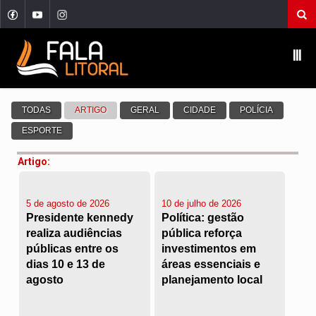
Ⅲ
Artigo:
5 de agosto de 2026
10 de julho de 2026
Presidente kennedy
Política: gestão
realiza audiências
pública reforça
públicas entre os
investimentos em
dias 10 e 13 de
áreas essenciais e
agosto
planejamento local