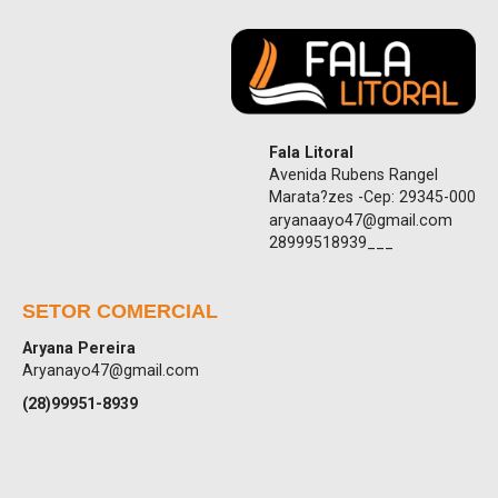
Fala Litoral
Avenida Rubens Rangel
Marata?zes -Cep: 29345-000
aryanaayo47@gmail.com
28999518939___
SETOR COMERCIAL
Aryana Pereira
Aryanayo47@gmail.com
(28)99951-8939