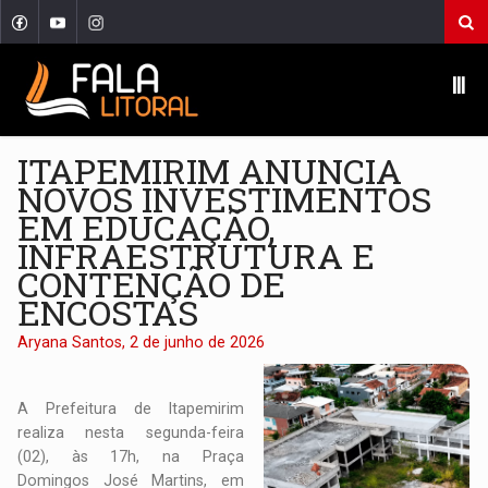
Ⅲ
ITAPEMIRIM ANUNCIA
NOVOS INVESTIMENTOS
EM EDUCAÇÃO,
INFRAESTRUTURA E
CONTENÇÃO DE
ENCOSTAS
Aryana Santos, 2 de junho de 2026
A Prefeitura de Itapemirim
realiza nesta segunda-feira
(02), às 17h, na Praça
Domingos José Martins, em