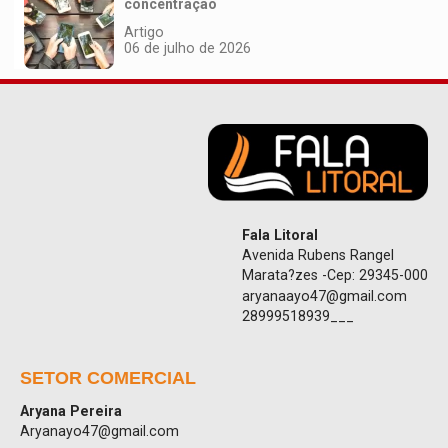
concentração
Artigo
06 de julho de 2026
Fala Litoral
Avenida Rubens Rangel
Marata?zes -Cep: 29345-000
aryanaayo47@gmail.com
28999518939___
SETOR COMERCIAL
Aryana Pereira
Aryanayo47@gmail.com