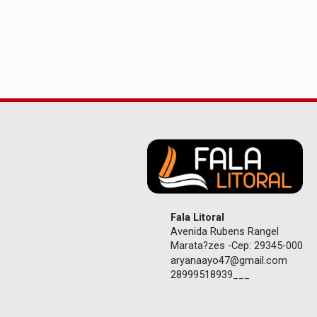
Fala Litoral
Avenida Rubens Rangel
Marata?zes -Cep: 29345-000
aryanaayo47@gmail.com
28999518939___