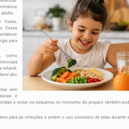
 doenças.
primeiros
adulta.
r frutas,
ão. Esses
ortalecer
rgia para
s, como
preocupa
infantil,
erol alto
entar vêm
turais e
oloridas e incluir os pequenos no momento do preparo também po
es para as refeições e evitem o uso excessivo de telas durante a