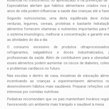
essencial no crescimento, no aprendizado e na prevenção de
Especialistas alertam que hábitos alimentares criados nos 
anos de vida podem influenciar a saúde das crianças até a fase 
Segundo nutricionistas, uma dieta equilibrada deve inclui
verduras, legumes, cereais, proteínas e bastante hidrataç
alimentos fornecem vitaminas e nutrientes importantes para f
o sistema imunológico, melhorar a concentração e garantir ene
as atividades do dia a dia.
O consumo excessivo de produtos ultraprocessado
refrigerantes, salgadinhos e doces industrializados, 
profissionais da saúde. Além de contribuírem para a obesidade 
esses alimentos podem aumentar os riscos de diabetes, colest
e problemas cardíacos no futuro.
Nas escolas e dentro de casa, iniciativas de educação alim
incentivando as crianças a experimentarem alimentos na
desenvolverem hábitos mais saudáveis. Preparar refeições c
interesse por comidas nutritivas.
Pediatras recomendam que os pais mantenham horários regular
favorecendo um ambiente mais tranquilo e saudável à mesa.