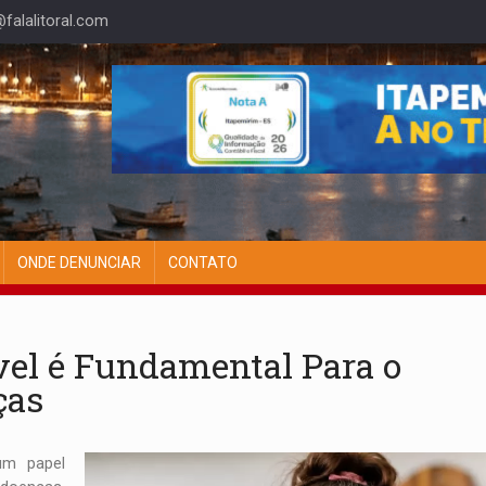
alalitoral.com
ONDE DENUNCIAR
CONTATO
vel é Fundamental Para o
ças
um papel