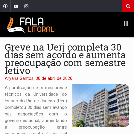
Ⅲ
Greve na Uerj completa 30
dias sem acordo e aumenta
preocupação com semestre
letivo
Aryana Santos, 30 de abril de 2026
A paralisação de professores e
técnicos da
Universidade do
Estado do Rio de Janeiro
(Uerj)
completou 30 dias sem avanço
nas negociações com o
governo estadual, aumentando
a preocupação entre
estudantes quanto à possível