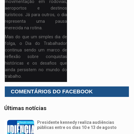
movimentação em rodovias,
aeroportos e destinos
turísticos. Já para outros, o dia
representa uma pausa
merecida na rotina.
Mais do que um simples dia de
folga, o Dia do Trabalhador
continua sendo um marco de
reflexão sobre conquistas
históricas e os desafios que
ainda persistem no mundo do
trabalho.
COMENTÁRIOS DO FACEBOOK
Últimas notícias
Presidente kennedy realiza audiências
públicas entre os dias 10 e 13 de agosto