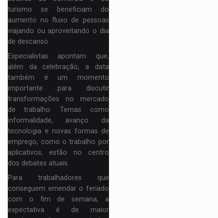
turismo se beneficiam do
aumento no fluxo de pessoas
viajando ou aproveitando o dia
de descanso.
Especialistas apontam que,
além da celebração, a data
também é um momento
importante para discutir
transformações no mercado
de trabalho. Temas como
informalidade, avanço da
tecnologia e novas formas de
emprego, como o trabalho por
aplicativos, estão no centro
dos debates atuais.
Para trabalhadores que
conseguem emendar o feriado
com o fim de semana, a
expectativa é de maior