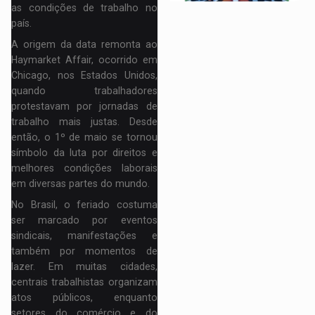
as condições de trabalho no
país.
A origem da data remonta ao
Haymarket Affair
, ocorrido em
Chicago, nos Estados Unidos,
quando trabalhadores
protestavam por jornadas de
trabalho mais justas. Desde
então, o 1º de maio se tornou
símbolo da luta por direitos e
melhores condições laborais
em diversas partes do mundo.
No
Brasil
, o feriado costuma
ser marcado por eventos
sindicais, manifestações e
também por momentos de
lazer. Em muitas cidades,
centrais trabalhistas organizam
atos públicos, enquanto
setores do comércio e do