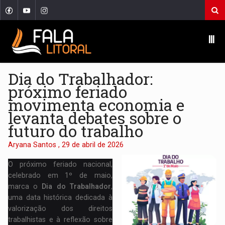
Ⅲ
Dia do Trabalhador:
próximo feriado
movimenta economia e
levanta debates sobre o
futuro do trabalho
Aryana Santos , 29 de abril de 2026
O próximo feriado nacional,
celebrado em 1º de maio,
marca o
Dia do Trabalhador
,
uma data histórica dedicada à
valorização dos direitos
trabalhistas e à reflexão sobre