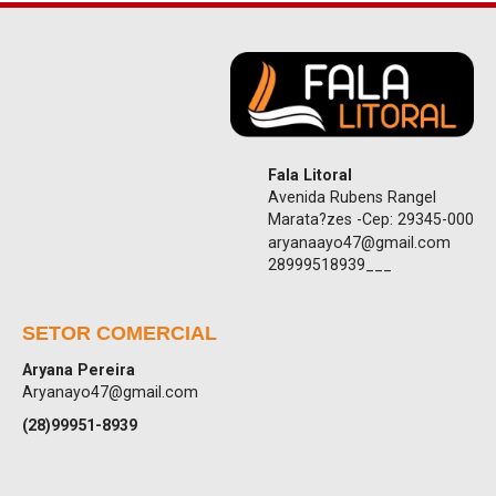
Fala Litoral
Avenida Rubens Rangel
Marata?zes -Cep: 29345-000
aryanaayo47@gmail.com
28999518939___
SETOR COMERCIAL
Aryana Pereira
Aryanayo47@gmail.com
(28)99951-8939