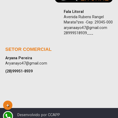
Fala Litoral
Avenida Rubens Rangel
Marata?zes -Cep: 29345-000
aryanaayo47@gmail.com
28999518939___
SETOR COMERCIAL
Aryana Pereira
Aryanayo47@gmail.com
(28)99951-8939
Desenvolvido por CCAPP