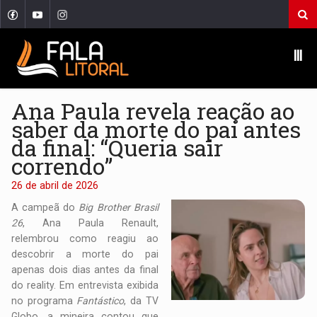
Ⅲ
Ana Paula revela reação ao
saber da morte do pai antes
da final: “Queria sair
correndo”
26 de abril de 2026
A campeã do
Big Brother Brasil
26
, Ana Paula Renault,
relembrou como reagiu ao
descobrir a morte do pai
apenas dois dias antes da final
do reality. Em entrevista exibida
no programa
Fantástico
, da TV
Globo, a mineira contou que