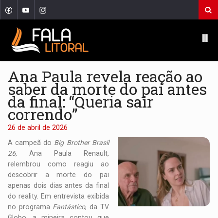
Ⅲ
Ana Paula revela reação ao
saber da morte do pai antes
da final: “Queria sair
correndo”
26 de abril de 2026
A campeã do
Big Brother Brasil
26
, Ana Paula Renault,
relembrou como reagiu ao
descobrir a morte do pai
apenas dois dias antes da final
do reality. Em entrevista exibida
no programa
Fantástico
, da TV
Globo, a mineira contou que