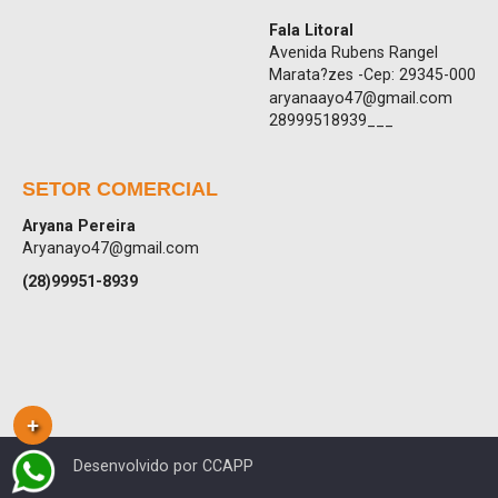
Fala Litoral
Avenida Rubens Rangel
Marata?zes -Cep: 29345-000
aryanaayo47@gmail.com
28999518939___
SETOR COMERCIAL
Aryana Pereira
Aryanayo47@gmail.com
(28)99951-8939
Desenvolvido por CCAPP