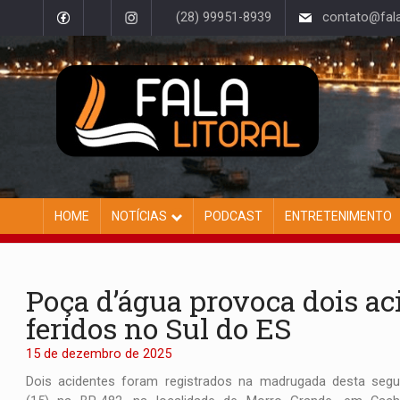
(28) 99951-8939
contato@falal
HOME
NOTÍCIAS
PODCAST
ENTRETENIMENTO
Poça d’água provoca dois aci
feridos no Sul do ES
15 de dezembro de 2025
Dois acidentes foram registrados na madrugada desta segu