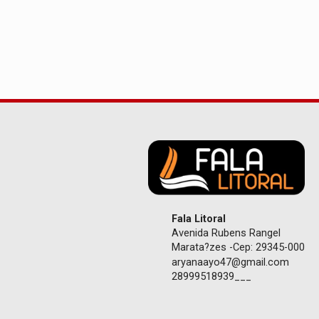
Fala Litoral
Avenida Rubens Rangel
Marata?zes -Cep: 29345-000
aryanaayo47@gmail.com
28999518939___