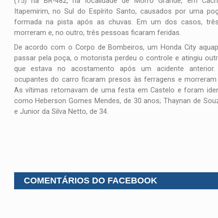
(15) na BR-482, na localidade de Morro Grande, em Cach
Itapemirim, no Sul do Espírito Santo, causados por uma po
formada na pista após as chuvas. Em um dos casos, trê
morreram e, no outro, três pessoas ficaram feridas.
De acordo com o Corpo de Bombeiros, um Honda City aquap
passar pela poça, o motorista perdeu o controle e atingiu outr
que estava no acostamento após um acidente anterior.
ocupantes do carro ficaram presos às ferragens e morreram 
As vítimas retornavam de uma festa em Castelo e foram iden
como Heberson Gomes Mendes, de 30 anos; Thaynan de Souza
e Junior da Silva Netto, de 34.
COMENTÁRIOS DO FACEBOOK