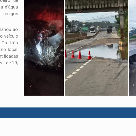
oeiro de
ça d’água
s amigos
lanou ao
o veículo
 Os três
no local.
tificadas
, de 29;