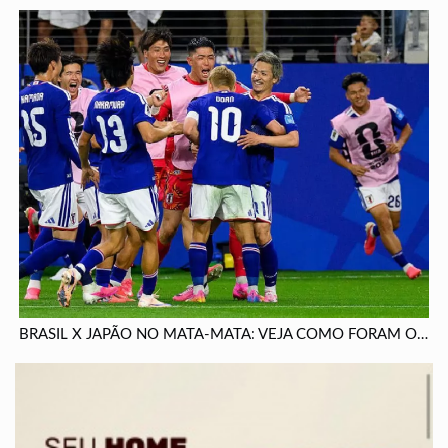
BRASIL X JAPÃO NO MATA-MATA: VEJA COMO FORAM OS ENCONTROS ENTRE AS SELEÇÕESS