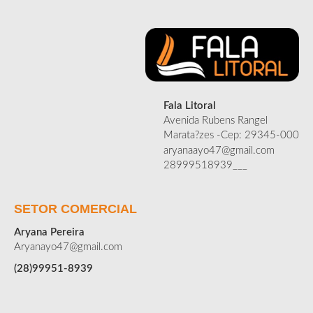
Fala Litoral
Avenida Rubens Rangel
Marata?zes -Cep: 29345-000
aryanaayo47@gmail.com
28999518939___
SETOR COMERCIAL
Aryana Pereira
Aryanayo47@gmail.com
(28)99951-8939