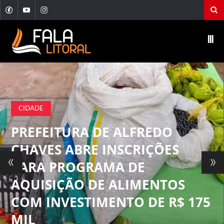
Ⅲ
CIDADE
PREFEITURA DE ALFREDO
CHAVES ABRE INSCRIÇÕES
«
»
PARA PROGRAMA DE
AQUISIÇÃO DE ALIMENTOS
COM INVESTIMENTO DE R$ 175
MIL